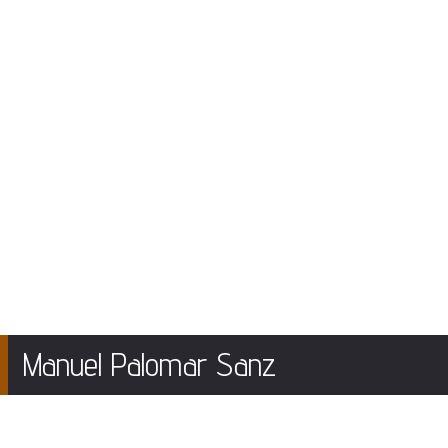
Manuel Palomar Sanz
A la exposicion “El Muro de Planck” en el