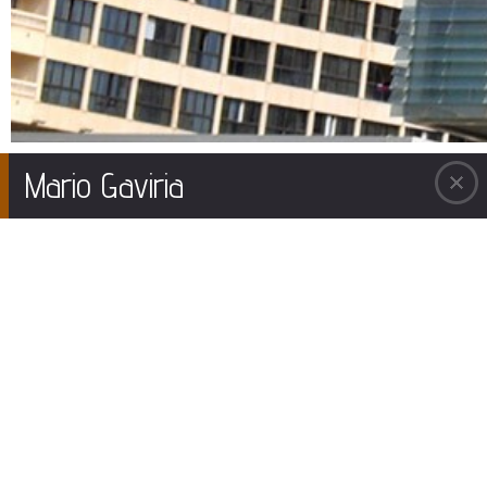
Mario Gaviria
A la escultura «El Muro de Planck»
ARTE URBANO EN BENIDORM
Este verano del 2011, el edificio del Ayuntamiento va a estar acompañado de bellas
esculturas. Viktor tiene ideas, para mí geniales, que convierte en emociones profundas.
Reciclando materiales de los ferrocarriles valencianos consigue belleza. Viejas piezas de
raíles del Trenet, engranajes de las máquinas, poleas y una gran sabiduría para
organizarlas consigue arte urbano. Viktor está profundizando su investigación en torno a
la astrología y la astronomía. Tiene un gran saber cósmico que lo transforma en color.
Me dice que el Satélite Titán tiene tanto acido sulfúrico que en su escultura lo ha tratado
como un amarillo potente. Venus es fuego rojizo, Marte un asteroide oxidado. La pasión
definitiva de este joven y genial escultor es el hierro. Viktor está convencido de que el
hierro tiene vida propia. Me dice que los núcleos de los satélites son de hierro, que el
hierro forma parte del ser humano. Las vías del viejo Trenet en que viajaba Gabriel Miró