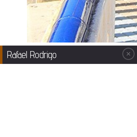
Rafael Rodrigo
A la escultura «Agressive xpansion»
Cuando observamos el maravilloso cielo nocturno, no podemos ver a simple vista
algunos de los planetas de nuestro Sistema Solar, incluido Neptuno. Tan vecino a
nosotros y, sin embargo tan desconocido. Casi todo lo que conocemos de él, de sus
satélites y de sus anillos, se lo debemos a la nave Voyager 2 que lo visitó en agosto
de 1989 sobrevolando, a tan sólo 5.000 km, el tope de sus nubes. Neptuno es el
cuarto planeta en tamaño y el tercero en masa del Sistema Solar. Con un radio unas
3,88 veces el de la Tierra, posee una masa 17 veces la de nuestro planeta. Su día tiene
una duración de 16h y 6,7 min, y su órbita se encuentra a una distancia media de unos
4.500 millones de km (unas 30 veces la distancia media de la Tierra al Sol),
completándola cada 165 años terrestres. Ahora sabemos que Neptuno posee 13 lunas,
6 de las cuales fueron descubiertas por la nave Voyager 2. También posee un tenue
sistema de anillos que se creía fragmentado, por lo que se conocían más como arcos,