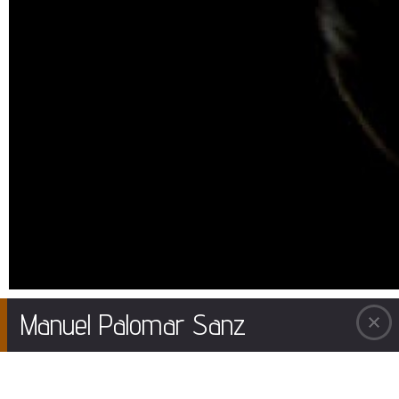
Manuel Palomar Sanz
A la exposicion «El Muro de Planck» en el