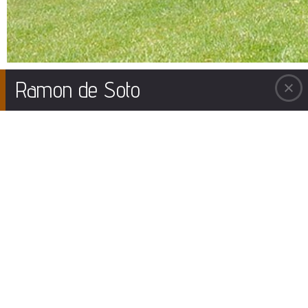
Ramon de Soto
A la escultura «Hellraiser Asteroid»
En la constelación de los dioses griegos Ares (dios de la Guerra) fue engendrado por
Zeus y Hera, que a su vez fueron hijos de Cronos (dios del Tiempo), todos ellos
habitaban en el monte Olimpo. Los romanos con su lógica constructiva y su necesidad
de ordenar el caos, decidieron trasladar el hogar de los dioses al firmamento allí
seleccionaron a cada planeta como lugar de estar y ser de cada una de las divinidades,
así Cronos fue Saturno (el devorador de sus hijos), a Zeus Tonante (que logró esquivar
este destino y derrocó a su padre) se transformó en Júpiter y así de esta manera cada
planeta fue transmutado en una divinidad con las cualidades de sus referentes. Siendo
Ares el planeta Marte.
Los escultores, como artistas, nos enfrentamos durante el proceso de creación y
construcción de la obra a una serie de problemas complejos. Uno de ellos consiste en
dar forma al Caos con el objeto de configurar conceptos y sentimientos.
Viktor Ferrando con su peculiar y personal leguaje se enfrenta, a la manera de los
antiguos romanos, al acto de dar forma a la imagen de los diferentes planetas que